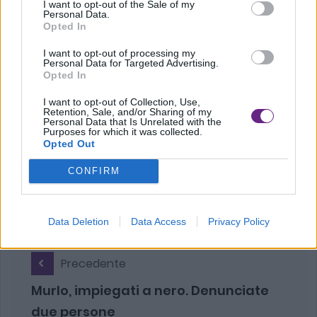
I want to opt-out of the Sale of my
Personal Data.
Opted In
I want to opt-out of processing my
TAG:
Personal Data for Targeted Advertising.
Opted In
Bekaert
Figline
Figline Valdarno
I want to opt-out of Collection, Use,
Retention, Sale, and/or Sharing of my
Personal Data that Is Unrelated with the
ultimo aggiornamento: 11-10-2019
Purposes for which it was collected.
Opted Out
CONFIRM
Data Deletion
Data Access
Privacy Policy
Precedente
Murlo, impiegati a nero. Denunciate
due persone