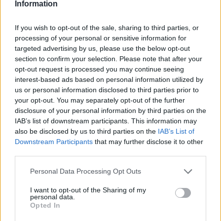
Information
Sviluppo Economico, i lavoratori e le loro famiglie siano in
presidio sotto la sede in Via Molise e auspichiamo che il
If you wish to opt-out of the sale, sharing to third parties, or
processing of your personal or sensitive information for
tavolo sia presieduto dal Ministro Patuanelli in persona,
targeted advertising by us, please use the below opt-out
perché ad oggi le uniche certezze che abbiamo sono i
section to confirm your selection. Please note that after your
opt-out request is processed you may continue seeing
licenziamenti, non la re-industrializzazione chiesta anche
interest-based ads based on personal information utilized by
dal Governo. Noi non ci rassegniamo, anzi con maggior
us or personal information disclosed to third parties prior to
your opt-out. You may separately opt-out of the further
determinazione continueremo a stare al fianco dei
disclosure of your personal information by third parties on the
lavoratori”.
IAB’s list of downstream participants. This information may
also be disclosed by us to third parties on the
IAB’s List of
Downstream Participants
that may further disclose it to other
third parties.
Leggi questo articolo su:
Personal Data Processing Opt Outs
https://www.gonews.it/2019/10/11/bekaert-
licenziamento-collettivo-200-cassa-integrazione/
I want to opt-out of the Sharing of my
personal data.
Copyright © gonews.it
Opted In