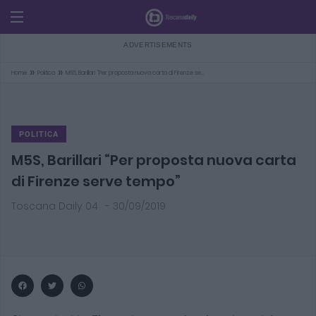
»
»
Home
Politica
M5S, Barillari “Per proposta nuova carta di Firenze se…
POLITICA
M5S, Barillari “Per proposta nuova carta
di Firenze serve tempo”
Toscana Daily 04
-
30/09/2019