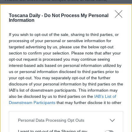
capeggiati dal consigliere regionale del Lazio, Davide
Toscana Daily -
Do Not Process My Personal
Barillari
, si sono riuniti per discutere del futuro del
Information
Movimento.
«Si è definito il gruppo del dissenso che tenterà di fare
If you wish to opt-out of the sale, sharing to third parties, or
processing of your personal or sensitive information for
uscire i Cinque Stelle al di fuori dei binari dell’incoerenza in
targeted advertising by us, please use the below opt-out
una sorta di risorgimento dei valori», aveva anticipato
section to confirm your selection. Please note that after your
opt-out request is processed you may continue seeing
Barillari all’Adnkronos ribadendo la
sua contrarietà a
interest-based ads based on personal information utilized by
qualunque tipo di accordovcon il Pd di Zingaretti
.
us or personal information disclosed to third parties prior to
your opt-out. You may separately opt-out of the further
disclosure of your personal information by third parties on the
«Il MoVimento ‘ritorna al futuro’ con uno sguardo attento al
IAB’s list of downstream participants. This information may
suo passato perché se si vuole crescere è importante non
also be disclosed by us to third parties on the
IAB’s List of
Downstream Participants
that may further disclose it to other
dimenticare i propri semi.
#laCartadiFirenze
”,
posta il
third parties.
consigliere sulla sua pagina Facebook
con un richiamo
Personal Data Processing Opt Outs
alla Carta, un documento in 12 punti che dieci anni fa
I want to opt-out of the Sharing of my
sancì i principi del ‘nuovo risorgimento’ e diede tra l’altro il