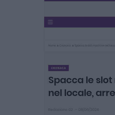
»
»
Home
Cronaca
Spacca le slot machine nel local
CRONACA
Spacca le slo
nel locale, arr
Redazione 02
-
08/06/2024