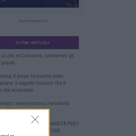
ULTIMI ARTICOLI
 a Lido di Camaiore, confermati gli
 grauiti
Santa, il borgo fantasma della
nana: il segreto toscano che il
 sta scoprendo
imenti: tenere lontana l’emotività
e ai PAC
OT BUONIAMICI, SOLIDARIETÀ PER I
INI DELL’OSPEDALE MEYER
sonal or