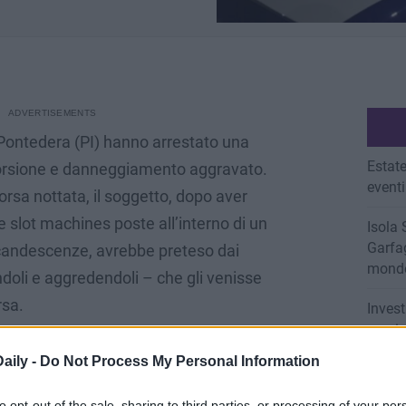
 Pontedera (PI) hanno arrestato una
Estate
storsione e danneggiamento aggravato.
eventi
orsa nottata, il soggetto, dopo aver
le slot machines poste all’interno di un
Isola 
Garfag
scandescenze, avrebbe preteso dai
mondo
ndoli e aggredendoli – che gli venisse
rsa.
Invest
grazi
ire la somma giocata – e paventatagli
abinieri – l’uomo dapprima si allontanava
aily -
Do Not Process My Personal Information
BISTR
do ormai il locale era chiuso,
BAMB
to opt-out of the sale, sharing to third parties, or processing of your per