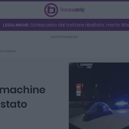
Schiacciato dal trattore ribaltato, morto 8
LEGGI ANCHE:
e, arrestato
t machine
estato