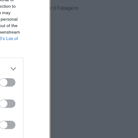
ection to
oghi Più Spettacolari per il Foliage in
ou may
na: La Guida Completa
 personal
out of the
 downstream
B’s List of