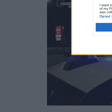
I want t
of my P
was col
Opted 