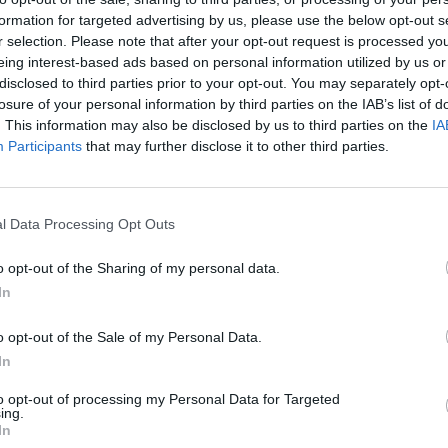
ate esterne dell’esercizio e, una volta
formation for targeted advertising by us, please use the below opt-out s
I 7 Lu
chines e altre suppellettili,
r selection. Please note that after your opt-out request is processed y
Tosca
eing interest-based ads based on personal information utilized by us or
 numerose ferite alle mani e alle
disclosed to third parties prior to your opt-out. You may separately opt-
losure of your personal information by third parties on the IAB’s list of
. This information may also be disclosed by us to third parties on the
IA
Aliquota Radiomobile della Compagnia
Participants
that may further disclose it to other third parties.
omo e lo arrestavano nella flagranza
to, è stato associato alla Casa
l Data Processing Opt Outs
ne dell’Autorità Giudiziaria pisana.
o opt-out of the Sharing of my personal data.
one di innocenza, l’eventuale
In
tato sarà vagliata, nel corso del
petenti.
o opt-out of the Sale of my Personal Data.
In
to opt-out of processing my Personal Data for Targeted
ing.
In