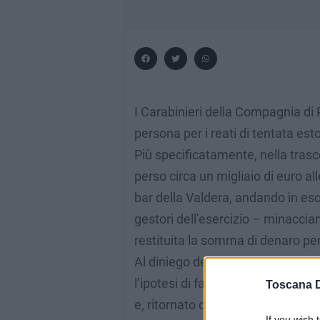
I Carabinieri della Compagnia di
persona per i reati di tentata e
Più specificatamente, nella trasc
perso circa un migliaio di euro al
bar della Valdera, andando in e
gestori dell’esercizio – minaccia
restituita la somma di denaro pe
Al diniego dei gestori di restitu
l’ipotesi di far intervenire i Car
Toscana D
e, ritornato dopo poco tempo quan
If you wish 